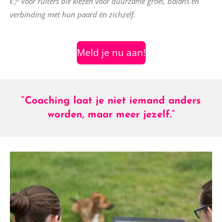
👉
Voor ruiters die kiezen voor duurzame groei, balans en
verbinding met hun paard én zichzelf.
Meld je nu aan!
“Coaching laat je niet iemand anders
worden, maar meer jezelf.”