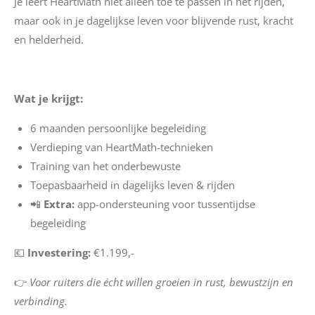
Je leert HeartMath niet alleen toe te passen in het rijden,
maar ook in je dagelijkse leven voor blijvende rust, kracht
en helderheid.
Wat je krijgt:
6 maanden persoonlijke begeleiding
Verdieping van HeartMath-technieken
Training van het onderbewuste
Toepasbaarheid in dagelijks leven & rijden
📲
Extra:
app-ondersteuning voor tussentijdse
begeleiding
💶
Investering:
€1.199,-
👉
Voor ruiters die écht willen groeien in rust, bewustzijn en
verbinding.