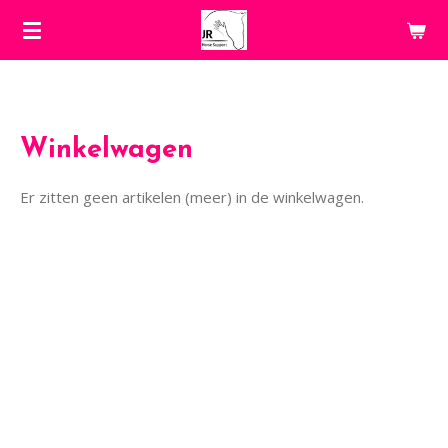
Ga
direct
naar
de
hoofdinhoud
Winkelwagen
Er zitten geen artikelen (meer) in de winkelwagen.