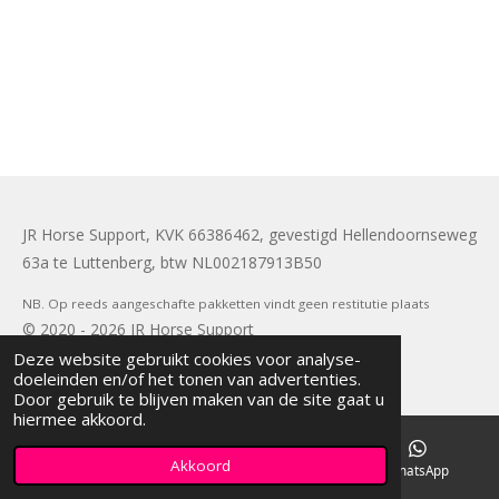
JR Horse Support, KVK 66386462, gevestigd Hellendoornseweg
63a te Luttenberg, btw NL002187913B50
NB. Op reeds aangeschafte pakketten vindt geen restitutie plaats
© 2020 - 2026 JR Horse Support
Deze website gebruikt cookies voor analyse-
Powered by
JouwWeb
doeleinden en/of het tonen van advertenties.
Door gebruik te blijven maken van de site gaat u
hiermee akkoord.
Akkoord
E-mailadres
Telefoonnummer
WhatsApp